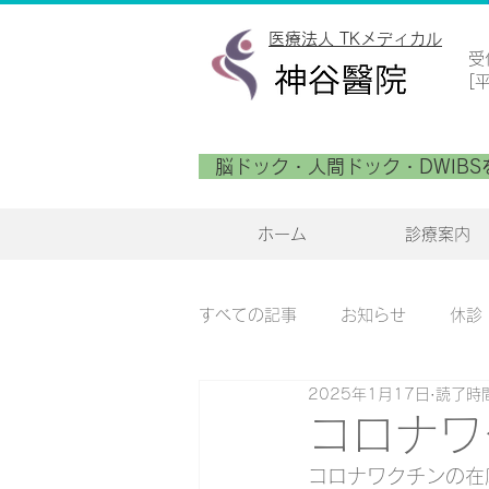
医療法人 TKメディカル
​
[
脳ドック・人間ドック・DWIBS
ホーム
診療案内
すべての記事
お知らせ
休診
2025年1月17日
読了時間
コロナワ
コロナワクチンの在