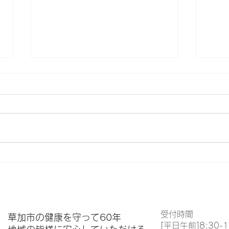
夏季休暇のお知らせ
LI
つい
受付時間
草加市の健康を守って60年
[平日午前]8:30-1