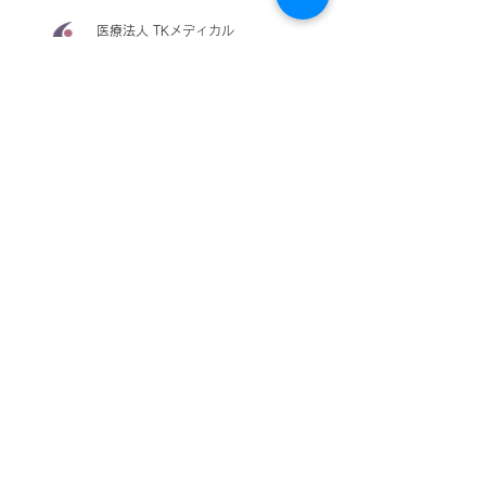
医療法人 TKメディカル
草加市の健康を守って60年
地域の皆様に安心していただける
​医療を目指して
受付時間
[平日午前]8:30-11:30
[平日午後]14:30-18:30
[土曜日]8:30-13:30
電話番号：048-922-2616
ドック予約専用番号：0120-561-180
※ドックのご予約、及び外注医療機関の皆
様向けの番号​です。診療用の番号ではあり
ません。
FAX：048-922-2806