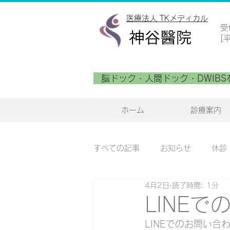
医療法人 TKメディカル
​
[
脳ドック・人間ドック・DWIBS
ホーム
診療案内
すべての記事
お知らせ
休診
4月2日
読了時間: 1分
LINE
LINEでのお問い